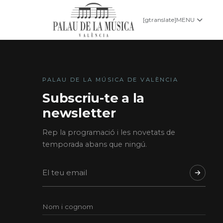
[gtranslate]
MENU
PALAU DE LA MÚSICA DE VALÈNCIA
Subscriu-te a la
newsletter
Rep la programació i les novetats de
temporada abans que ningú.