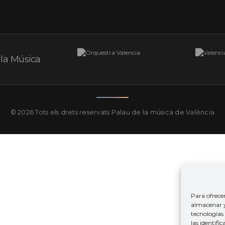
© 2026 Tots els drets reservats
Palau de la música de València
Para ofrece
almacenar y/
tecnologías
las identifi