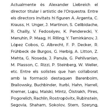
Actualmente és Alexander Liebreich el
director titular i artístic de l’Orquestra. Entre
els directors invitats hi figuren A. Argenta, C.
Krauss, H. Unger, J. Martinon, S. Celibidache,
R. Chailly, V. Fedoséyev, K. Penderecki, Y.
Menuhin, P. Maag, H. Rilling, Y. Temirkànov, J.
López Cobos, G. Albrecht, F. P. Decker, R.
Frühbeck de Burgos, G. Herbig, A. Litton, Z.
Mehta, G. Noseda, J. Panula, G. Pehlivanian,
M. Plasson, C. Rizzi, P. Steinberg, W. Weller,
etc. Entre els solistes que han col·laborat
amb la formació destaquen Barenboim,
Brailowsky, Buchbinder, Iturbi, Hahn, Harrell,
Kremer, Lupu, Maiski, Mintz, Óistrakh, Pires,
Pogorelich, Rachlin, Rostropóvitx, Rubinstein,
Segovia, Shaham, Sokolov, Stern, Szeryng,