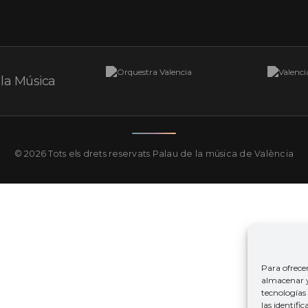
© 2026 Tots els drets reservats
Palau de la música de València
Para ofrece
almacenar y/
tecnologías
las identifi