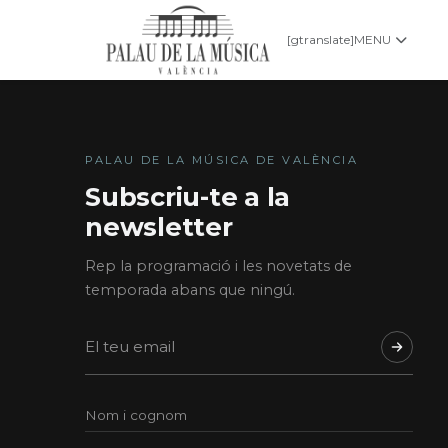
[gtranslate]
MENU
PALAU DE LA MÚSICA DE VALÈNCIA
Subscriu-te a la
newsletter
Rep la programació i les novetats de
temporada abans que ningú.