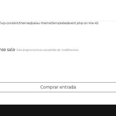
tml/wp-content/themes/palau-theme/templates/event.php on line 45
nse sala
* Esta programació és susceptible de modificacions
Comprar entrada