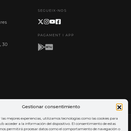
SEGUEIX-NOS
res
PAGAMENT I APP
, 30
Gestionar consentimiento
r las mejores experiencias, utilizamos tecnologías como las cookies para
o acceder a la información del dispositivo. El consentimiento de estas
 nos permitirá procesar datos como el comportamiento de navegación o