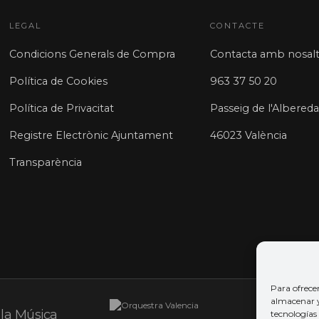
LEGAL
CONTACTE
Condicions Generals de Compra
Contacta amb nosalt
Política de Cookies
963 37 50 20
Política de Privacitat
Passeig de l'Albereda
Registre Electrònic Ajuntament
46023 València
Transparència
Para ofrece
almacenar y/
tecnologías