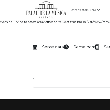
[gtranslate]
MENU
Warning: Trying to access array offset on value of type null in /var/www/h
Sense data
Sense hora
Se