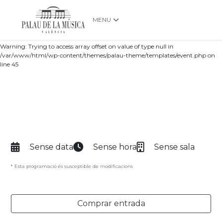
MENU
Warning: Trying to access array offset on value of type null in
/var/www/html/wp-content/themes/palau-theme/templates/event.php on
line 45
Sense data
Sense hora
Sense sala
* Esta programació és susceptible de modificacions
Comprar entrada