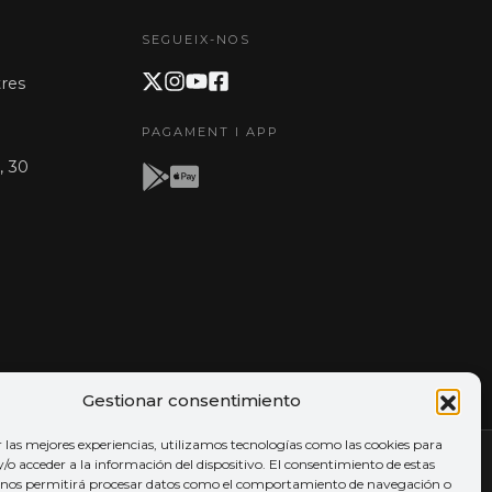
SEGUEIX-NOS
res
PAGAMENT I APP
, 30
Gestionar consentimiento
r las mejores experiencias, utilizamos tecnologías como las cookies para
o acceder a la información del dispositivo. El consentimiento de estas
 nos permitirá procesar datos como el comportamiento de navegación o