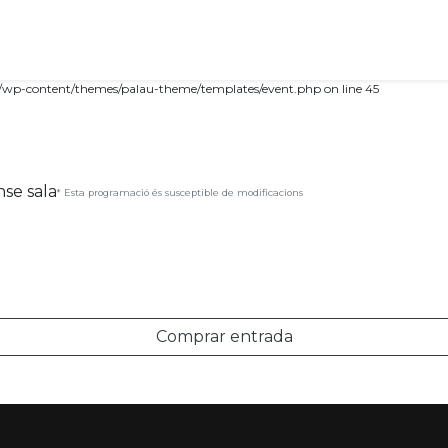
tml/wp-content/themes/palau-theme/templates/event.php on line 45
nse sala
* Esta programació és susceptible de modificacions
Comprar entrada