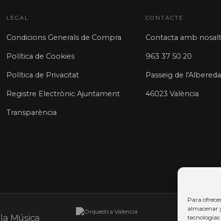
LEGAL
CONTACTE
Condicions Generals de Compra
Contacta amb nosalt
Política de Cookies
963 37 50 20
Política de Privacitat
Passeig de l'Albereda
Registre Electrònic Ajuntament
46023 València
Transparència
Para ofrece
almacenar y/
tecnologías