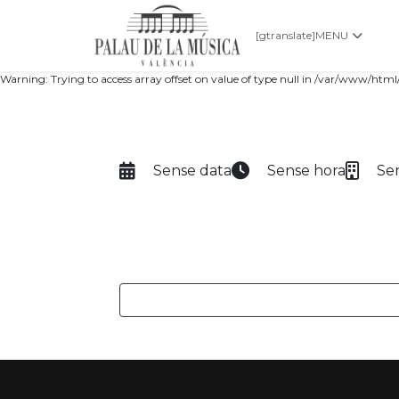
[gtranslate]
MENU
Warning: Trying to access array offset on value of type null in /var/www/h
Sense data
Sense hora
Se