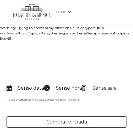
MENU
Warning: Trying to access array offset on value of type null in
/var/www/html/wp-content/themes/palau-theme/templates/event.php on
line 45
Sense data
Sense hora
Sense sala
* Esta programació és susceptible de modificacions
Comprar entrada