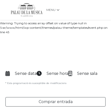
MENU
Warning: Trying to access array offset on value of type null in
/var/www/html/wp-content/themes/palau-theme/templates/event.php on
line 45
Sense data
Sense hora
Sense sala
* Esta programació és susceptible de modificacions
Comprar entrada