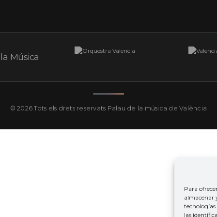
© 2026 Tots els drets reservats
Palau de la música de València
Para ofrece
almacenar y/
tecnologías
las identifi