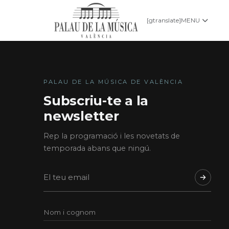
[gtranslate]
MENU
PALAU DE LA MÚSICA DE VALÈNCIA
Subscriu-te a la
newsletter
Rep la programació i les novetats de
temporada abans que ningú.